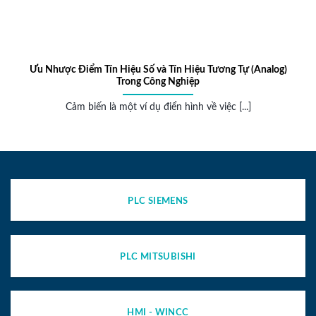
Tín Hiệu Số và Tín Hiệu Tương Tự (Analog)
Học Lập Trình PL
Trong Công Nghiệp
Học lập trì
 là một ví dụ điển hình về việc [...]
PLC SIEMENS
PLC MITSUBISHI
HMI - WINCC