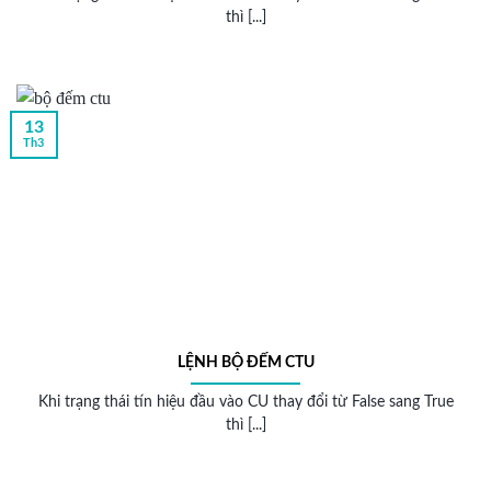
thì [...]
13
Th3
LỆNH BỘ ĐẾM CTU
Khi trạng thái tín hiệu đầu vào CU thay đổi từ False sang True
thì [...]