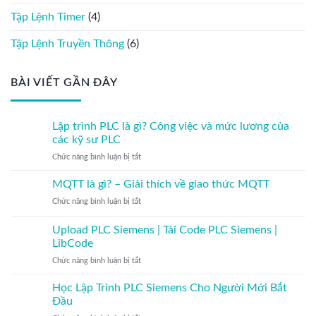
Tập Lệnh Timer
(4)
Tập Lệnh Truyền Thông
(6)
BÀI VIẾT GẦN ĐÂY
Lập trình PLC là gì? Công việc và mức lương của
các kỹ sư PLC
ở
Chức năng bình luận bị tắt
Lập
trình
MQTT là gì? – Giải thích về giao thức MQTT
PLC
ở
Chức năng bình luận bị tắt
là
MQTT
gì?
là
Upload PLC Siemens | Tải Code PLC Siemens |
Công
gì?
việc
LibCode
–
và
ở
Chức năng bình luận bị tắt
Giải
mức
Upload
thích
lương
PLC
về
Học Lập Trình PLC Siemens Cho Người Mới Bắt
của
Siemens
giao
Đầu
các
|
thức
kỹ