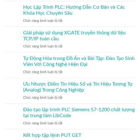
Học
Dẫn
Trung
Lập
Học Lập Trình PLC: Hướng Dẫn Cơ Bản và Các
Cơ
Tâm
Trình
Bản
Khóa Học Chuyên Sâu
LibCode
PLC:
và
–
ở
Chức năng bình luận bị tắt
Lộ
Các
Đạt
Học
Trình
Khóa
Kết
Lập
Giải pháp sử dụng XGATE truyền thông dữ liệu
Chi
Học
Quả
Trình
Tiết
TCP/IP toàn cầu
Chuyên
Xuất
PLC:
Từ
Sâu
Sắc
ở
Chức năng bình luận bị tắt
Hướng
Cơ
và
Giải
Dẫn
Bản
Nâng
pháp
Tự Động Hóa trong Đồ Án và Bài Tập: Đào Tạo Sinh
Cơ
Đến
Cao
sử
Bản
Viên Với Công Nghệ Hiện Đại
Nâng
Kỹ
dụng
và
Cao
Năng
ở
Chức năng bình luận bị tắt
XGATE
Các
Vượt
Tự
truyền
Khóa
Trội!
Động
Ưu Nhược Điểm Tín Hiệu Số và Tín Hiệu Tương Tự
thông
Học
Hóa
dữ
(Analog) Trong Công Nghiệp
Chuyên
trong
liệu
Sâu
ở
Chức năng bình luận bị tắt
Đồ
TCP/IP
Ưu
Án
toàn
Nhược
Đào tạo lập trình PLC Siemens S7-1200 chất lượng
và
cầu
Điểm
Bài
tại trung tâm LibCode
Tín
Tập:
ở
Chức năng bình luận bị tắt
Hiệu
Đào
Đào
Số
Tạo
tạo
Kết hợp tập lệnh PUT GET
và
Sinh
lập
Tín