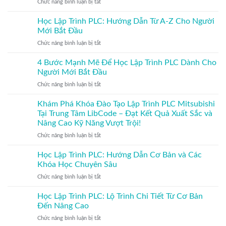
ở
Chức năng bình luận bị tắt
Tải
MQTT
sư
Học
Code
PLC
Lập
Học Lập Trình PLC: Hướng Dẫn Từ A-Z Cho Người
PLC
Trình
Siemens
Mới Bắt Đầu
PLC
|
ở
Chức năng bình luận bị tắt
Siemens
LibCode
Học
Cho
Lập
4 Bước Mạnh Mẽ Để Học Lập Trình PLC Dành Cho
Người
Trình
Mới
Người Mới Bắt Đầu
PLC:
Bắt
ở
Chức năng bình luận bị tắt
Hướng
Đầu
4
Dẫn
Bước
Khám Phá Khóa Đào Tạo Lập Trình PLC Mitsubishi
Từ
Mạnh
A-
Tại Trung Tâm LibCode – Đạt Kết Quả Xuất Sắc và
Mẽ
Z
Nâng Cao Kỹ Năng Vượt Trội!
Để
Cho
ở
Chức năng bình luận bị tắt
Học
Người
Khám
Lập
Mới
Phá
Trình
Học Lập Trình PLC: Hướng Dẫn Cơ Bản và Các
Bắt
Khóa
PLC
Đầu
Khóa Học Chuyên Sâu
Đào
Dành
ở
Chức năng bình luận bị tắt
Tạo
Cho
Học
Lập
Người
Lập
Học Lập Trình PLC: Lộ Trình Chi Tiết Từ Cơ Bản
Trình
Mới
Trình
PLC
Bắt
Đến Nâng Cao
PLC:
Mitsubishi
Đầu
ở
Chức năng bình luận bị tắt
Hướng
Tại