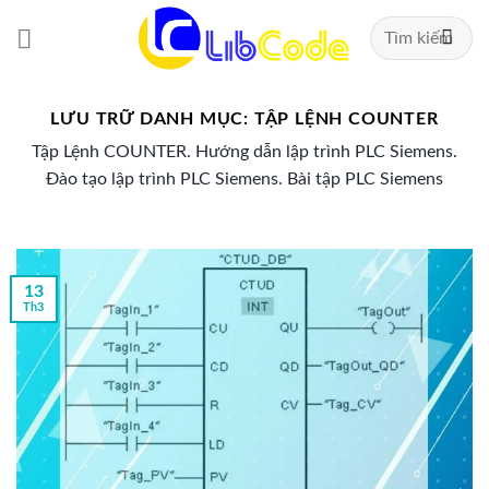
Chuyển
Tìm
đến
kiếm:
nội
dung
LƯU TRỮ DANH MỤC:
TẬP LỆNH COUNTER
Tập Lệnh COUNTER. Hướng dẫn lập trình PLC Siemens.
Đào tạo lập trình PLC Siemens. Bài tập PLC Siemens
13
Th3