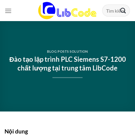
Chuyển
Tìm
đến
kiếm:
nội
dung
BLOG POSTS SOLUTION
Đào tạo lập trình PLC Siemens S7-1200
chất lượng tại trung tâm LibCode
Nội dung