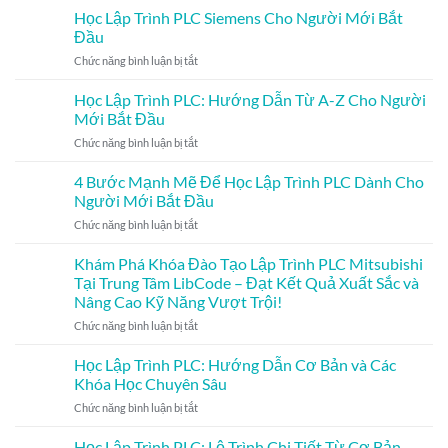
lương
PLC
về
Học Lập Trình PLC Siemens Cho Người Mới Bắt
của
Siemens
giao
Đầu
các
|
thức
kỹ
ở
Chức năng bình luận bị tắt
Tải
MQTT
sư
Học
Code
PLC
Lập
Học Lập Trình PLC: Hướng Dẫn Từ A-Z Cho Người
PLC
Trình
Siemens
Mới Bắt Đầu
PLC
|
ở
Chức năng bình luận bị tắt
Siemens
LibCode
Học
Cho
Lập
4 Bước Mạnh Mẽ Để Học Lập Trình PLC Dành Cho
Người
Trình
Mới
Người Mới Bắt Đầu
PLC:
Bắt
ở
Chức năng bình luận bị tắt
Hướng
Đầu
4
Dẫn
Bước
Khám Phá Khóa Đào Tạo Lập Trình PLC Mitsubishi
Từ
Mạnh
A-
Tại Trung Tâm LibCode – Đạt Kết Quả Xuất Sắc và
Mẽ
Z
Nâng Cao Kỹ Năng Vượt Trội!
Để
Cho
ở
Chức năng bình luận bị tắt
Học
Người
Khám
Lập
Mới
Phá
Trình
Học Lập Trình PLC: Hướng Dẫn Cơ Bản và Các
Bắt
Khóa
PLC
Đầu
Khóa Học Chuyên Sâu
Đào
Dành
ở
Chức năng bình luận bị tắt
Tạo
Cho
Học
Lập
Người
Lập
Học Lập Trình PLC: Lộ Trình Chi Tiết Từ Cơ Bản
Trình
Mới