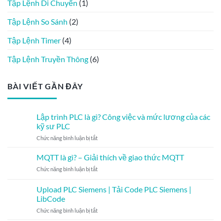
Tập Lệnh Di Chuyển
(1)
Tập Lệnh So Sánh
(2)
Tập Lệnh Timer
(4)
Tập Lệnh Truyền Thông
(6)
BÀI VIẾT GẦN ĐÂY
Lập trình PLC là gì? Công việc và mức lương của các
kỹ sư PLC
ở
Chức năng bình luận bị tắt
Lập
trình
MQTT là gì? – Giải thích về giao thức MQTT
PLC
ở
Chức năng bình luận bị tắt
là
MQTT
gì?
là
Upload PLC Siemens | Tải Code PLC Siemens |
Công
gì?
việc
LibCode
–
và
ở
Chức năng bình luận bị tắt
Giải
mức
Upload
thích