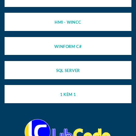
HMI - WINCC
WINFORM C#
SQL SERVER
1 KÈM 1