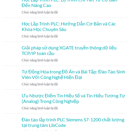
Trình
PLC
Bắt
Đến Nâng Cao
PLC:
Mitsubishi
Đầu
ở
Chức năng bình luận bị tắt
Hướng
Tại
Học
Dẫn
Trung
Lập
Học Lập Trình PLC: Hướng Dẫn Cơ Bản và Các
Cơ
Tâm
Trình
Bản
Khóa Học Chuyên Sâu
LibCode
PLC:
và
–
ở
Chức năng bình luận bị tắt
Lộ
Các
Đạt
Học
Trình
Khóa
Kết
Lập
Giải pháp sử dụng XGATE truyền thông dữ liệu
Chi
Học
Quả
Trình
Tiết
TCP/IP toàn cầu
Chuyên
Xuất
PLC:
Từ
Sâu
Sắc
ở
Chức năng bình luận bị tắt
Hướng
Cơ
và
Giải
Dẫn
Bản
Nâng
pháp
Tự Động Hóa trong Đồ Án và Bài Tập: Đào Tạo Sinh
Cơ
Đến
Cao
sử
Bản
Viên Với Công Nghệ Hiện Đại
Nâng
Kỹ
dụng
và
Cao
Năng
ở
Chức năng bình luận bị tắt
XGATE
Các
Vượt
Tự
truyền
Khóa
Trội!
Động
Ưu Nhược Điểm Tín Hiệu Số và Tín Hiệu Tương Tự
thông
Học
Hóa
dữ
(Analog) Trong Công Nghiệp
Chuyên
trong
liệu
Sâu
ở
Chức năng bình luận bị tắt
Đồ
TCP/IP
Ưu
Án
toàn
Nhược
Đào tạo lập trình PLC Siemens S7-1200 chất lượng
và
cầu
Điểm
Bài
tại trung tâm LibCode
Tín
Tập: