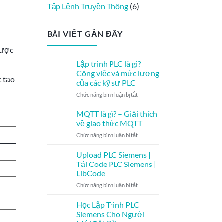
Tập Lệnh Truyền Thông
(6)
BÀI VIẾT GẦN ĐÂY
được
Lập trình PLC là gì?
Công việc và mức lương
c tạo
của các kỹ sư PLC
ở
Chức năng bình luận bị tắt
Lập
trình
MQTT là gì? – Giải thích
PLC
về giao thức MQTT
là
ở
Chức năng bình luận bị tắt
gì?
MQTT
Công
là
Upload PLC Siemens |
việc
gì?
và
Tải Code PLC Siemens |
–
mức
LibCode
Giải
lương
ở
Chức năng bình luận bị tắt
thích
của
Upload
về
các
PLC
giao
Học Lập Trình PLC
kỹ
Siemens
thức
sư
Siemens Cho Người
|
MQTT
PLC