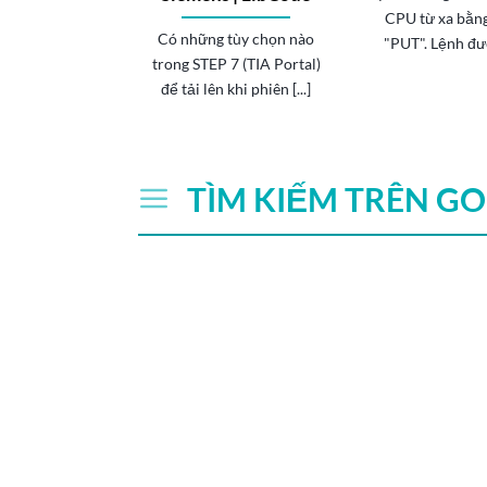
CPU từ xa bằn
Có những tùy chọn nào
"PUT". Lệnh được
trong STEP 7 (TIA Portal)
để tải lên khi phiên [...]
TÌM KIẾM TRÊN G