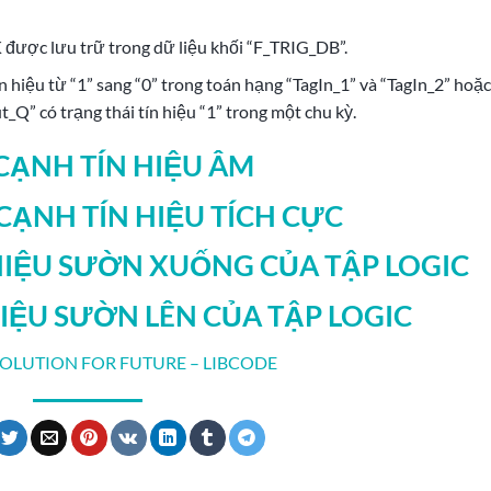
K được lưu trữ trong dữ liệu khối “F_TRIG_DB”.
n hiệu từ “1” sang “0” trong toán hạng “TagIn_1” và “TagIn_2” hoặc
t_Q” có trạng thái tín hiệu “1” trong một chu kỳ.
 CẠNH TÍN HIỆU ÂM
 CẠNH TÍN HIỆU TÍCH CỰC
 HIỆU SƯỜN XUỐNG CỦA TẬP LOGIC
HIỆU SƯỜN LÊN CỦA TẬP LOGIC
SOLUTION FOR FUTURE – LIBCODE