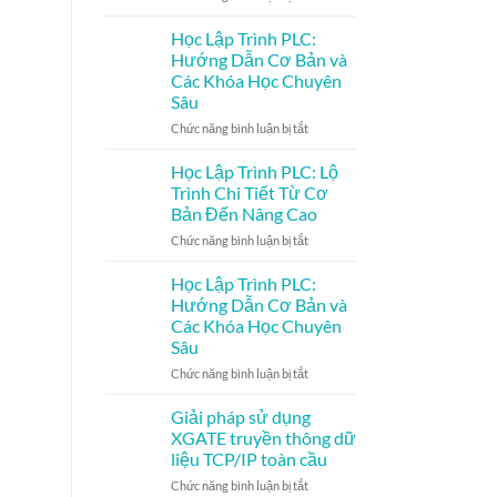
Cho
Khám
Người
Phá
Học Lập Trình PLC:
Mới
Khóa
Hướng Dẫn Cơ Bản và
Bắt
Đào
Các Khóa Học Chuyên
Đầu
Tạo
Sâu
Lập
Trình
ở
Chức năng bình luận bị tắt
PLC
Học
Mitsubishi
Lập
Học Lập Trình PLC: Lộ
Tại
Trình
Trình Chi Tiết Từ Cơ
Trung
PLC:
Bản Đến Nâng Cao
Tâm
Hướng
LibCode
ở
Chức năng bình luận bị tắt
Dẫn
–
Học
Cơ
Đạt
Lập
Bản
Học Lập Trình PLC:
Kết
Trình
và
Hướng Dẫn Cơ Bản và
Quả
PLC:
Các
Các Khóa Học Chuyên
Xuất
Lộ
Khóa
Sâu
Sắc
Trình
Học
và
Chi
Chuyên
ở
Chức năng bình luận bị tắt
Nâng
Tiết
Sâu
Học
Cao
Từ
Lập
Giải pháp sử dụng
Kỹ
Cơ
Trình
XGATE truyền thông dữ
Năng
Bản
PLC:
liệu TCP/IP toàn cầu
Vượt
Đến
Hướng
Trội!
Nâng
ở
Chức năng bình luận bị tắt
Dẫn