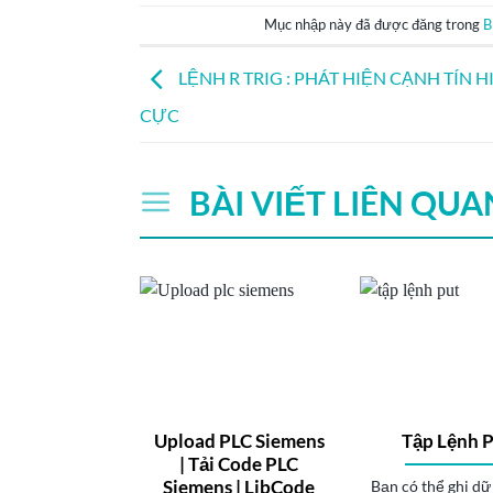
Mục nhập này đã được đăng trong
B
LỆNH R TRIG : PHÁT HIỆN CẠNH TÍN H
CỰC
BÀI VIẾT LIÊN QUA
Upload PLC Siemens
Tập Lệnh 
| Tải Code PLC
Siemens | LibCode
Bạn có thể ghi dữ