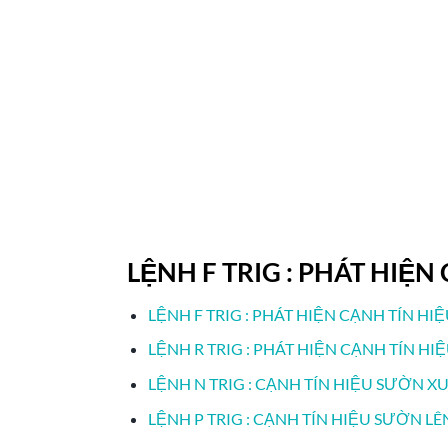
LỆNH F TRIG : PHÁT HIỆN
LỆNH F TRIG : PHÁT HIỆN CẠNH TÍN HI
LỆNH R TRIG : PHÁT HIỆN CẠNH TÍN HI
LỆNH N TRIG : CẠNH TÍN HIỆU SƯỜN X
LỆNH P TRIG : CẠNH TÍN HIỆU SƯỜN LÊ