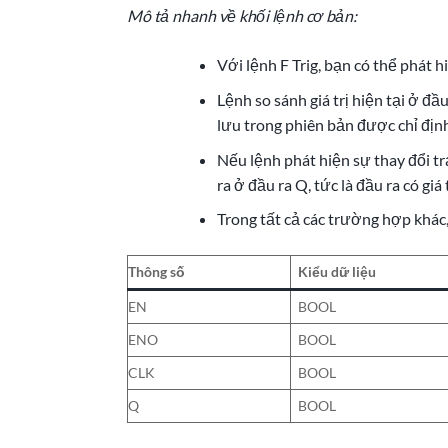
Mô tả nhanh về khối lệnh cơ bản:
Với lệnh F Trig, bạn có thể phát h
Lệnh so sánh giá trị hiện tại ở đ
lưu trong phiên bản được chỉ định
Nếu lệnh phát hiện sự thay đổi tr
ra ở đầu ra Q, tức là đầu ra có gi
Trong tất cả các trường hợp khác, t
Thông số
Kiểu dữ liệu
EN
BOOL
ENO
BOOL
CLK
BOOL
Q
BOOL