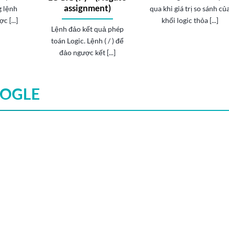
assignment)
g lệnh
qua khi giá trị so sánh củ
 [...]
khối logic thỏa [...]
Lệnh đảo kết quả phép
toán Logic. Lệnh ( / ) để
đảo ngược kết [...]
OOGLE