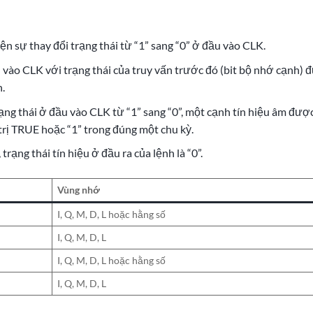
iện sự thay đổi trạng thái từ “1” sang “0” ở đầu vào CLK.
ầu vào CLK với trạng thái của truy vấn trước đó (bit bộ nhớ cạnh) 
.
ạng thái ở đầu vào CLK từ “1” sang “0”, một cạnh tín hiệu âm đượ
á trị TRUE hoặc “1” trong đúng một chu kỳ.
rạng thái tín hiệu ở đầu ra của lệnh là “0”.
Vùng nhớ
I, Q, M, D, L hoặc hằng số
I, Q, M, D, L
I, Q, M, D, L hoặc hằng số
I, Q, M, D, L