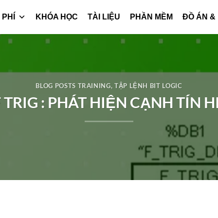
 PHÍ
KHÓA HỌC
TÀI LIỆU
PHẦN MỀM
ĐỒ ÁN &
BLOG POSTS TRAINING
,
TẬP LỆNH BIT LOGIC
 TRIG : PHÁT HIỆN CẠNH TÍN 