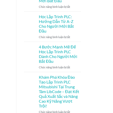
Mới Bắt Đầu
Tải
ở
Chức năng bình luận bị tắt
Code
Học
PLC
Lập
Siemens
Học Lập Trình PLC:
Trình
|
Hướng Dẫn Từ A-Z
PLC
LibCode
Cho Người Mới Bắt
Siemens
Đầu
Cho
Người
ở
Chức năng bình luận bị tắt
Mới
Học
Bắt
Lập
4 Bước Mạnh Mẽ Để
Đầu
Trình
Học Lập Trình PLC
PLC:
Dành Cho Người Mới
Hướng
Bắt Đầu
Dẫn
Từ
ở
Chức năng bình luận bị tắt
A-
4
Z
Bước
Khám Phá Khóa Đào
Cho
Mạnh
Tạo Lập Trình PLC
Người
Mẽ
Mitsubishi Tại Trung
Mới
Để
Tâm LibCode – Đạt Kết
Bắt
Học
Quả Xuất Sắc và Nâng
Đầu
Lập
Cao Kỹ Năng Vượt
Trình
Trội!
PLC
Dành
ở
Chức năng bình luận bị tắt