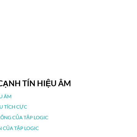
 CẠNH TÍN HIỆU ÂM
ỆU ÂM
ỆU TÍCH CỰC
UỐNG CỦA TẬP LOGIC
N CỦA TẬP LOGIC