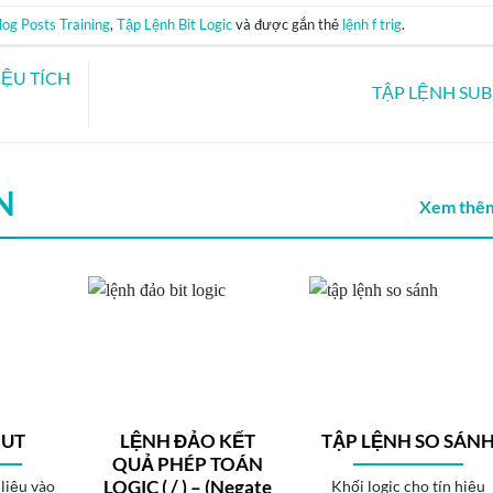
log Posts Training
,
Tập Lệnh Bit Logic
và được gắn thẻ
lệnh f trig
.
IỆU TÍCH
TẬP LỆNH SU
N
Xem thêm
PUT
LỆNH ĐẢO KẾT
TẬP LỆNH SO SÁN
QUẢ PHÉP TOÁN
LOGIC ( / ) – (Negate
 liệu vào
Khối logic cho tín hiệu