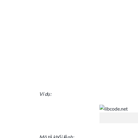
Ví dụ:
Mô tả khối lệnh: