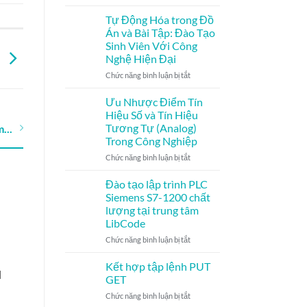
Cao
Giải
Cơ
pháp
Bản
Tự Động Hóa trong Đồ
sử
và
Án và Bài Tập: Đào Tạo
dụng
Các
Sinh Viên Với Công
XGATE
Khóa
B
Nghệ Hiện Đại
truyền
Học
thông
Chuyên
ở
Chức năng bình luận bị tắt
dữ
Sâu
Tự
liệu
Động
Ưu Nhược Điểm Tín
TCP/IP
Hóa
Hiệu Số và Tín Hiệu
toàn
trong
Tương Tự (Analog)
...
cầu
Đồ
Trong Công Nghiệp
Án
và
ở
Chức năng bình luận bị tắt
Bài
Ưu
Tập:
Nhược
Đào tạo lập trình PLC
Đào
Điểm
Siemens S7-1200 chất
Tạo
Tín
lượng tại trung tâm
Sinh
Hiệu
LibCode
Viên
Số
Với
và
ở
Chức năng bình luận bị tắt
Công
Tín
Đào
Nghệ
Hiệu
tạo
Kết hợp tập lệnh PUT
H
CẤU TRÚC VÙNG
Tập Lệnh GET
Hiện
Tương
lập
GET
Đại
Tự
trình
NHỚ PLC
ở
Chức năng bình luận bị tắt
(Analog)
PLC
Với lệnh "GET", bạn có
Kết