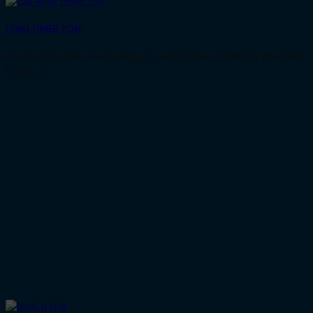
LỆNH TIMER TON
Khi tín hiệu đầu vào IN bằng True thì Timer TON bắt đầu tính
thời [...]