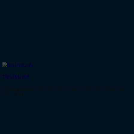
TẬP LỆNH SUB
Khối logic thực hiện lệnh Trừ khi khối có tín hiệu vào chân
EN. Khối [...]