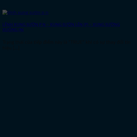
LỆNH XUNG SƯỜN P N – XUNG SƯỜN LÊN (P) – XUNG SƯỜNG
XUỐNG (N)
Trạng thái của tiếp điểm này là “TRUE” khi có sự thay đổi tín
hiệu [...]