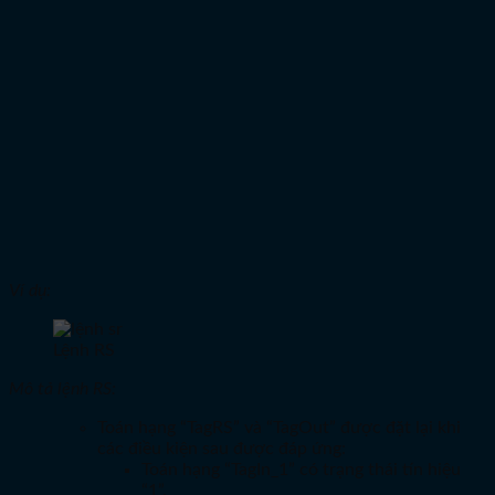
Ví dụ:
Lệnh RS
Mô tả lệnh RS:
Toán hạng “TagRS” và “TagOut” được đặt lại khi
các điều kiện sau được đáp ứng:
Toán hạng “TagIn_1” có trạng thái tín hiệu
“1”.