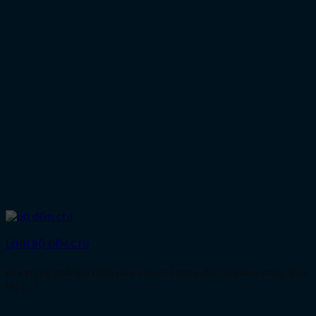
LỆNH BỘ ĐẾM CTU
Khi trạng thái tín hiệu đầu vào CU thay đổi từ False sang True
thì [...]