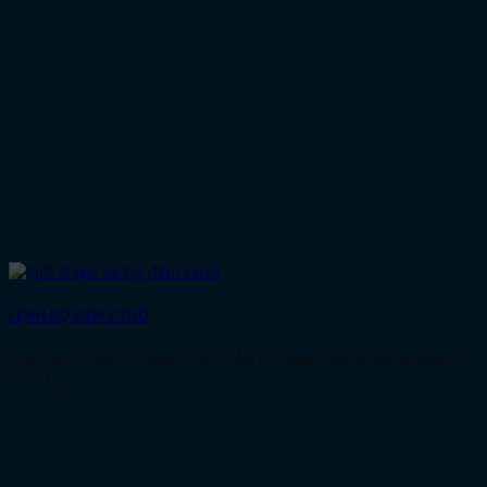
LỆNH BỘ ĐẾM CTUD
Khi trạng thái tín hiệu ở đầu vào CU thay đổi từ False thành
True [...]