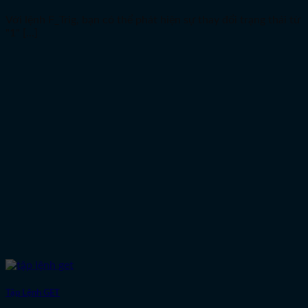
Với lệnh F_Trig, bạn có thể phát hiện sự thay đổi trạng thái từ
"1" [...]
Tập Lệnh GET