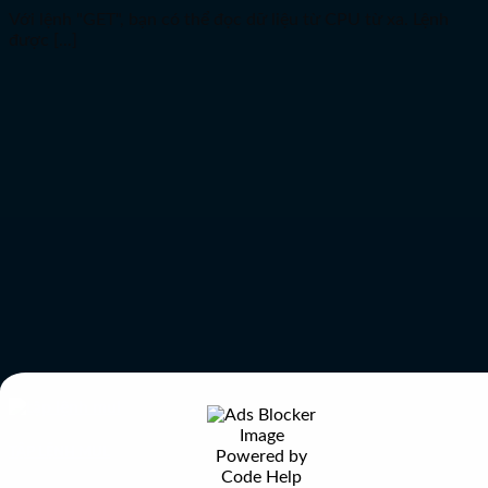
Với lệnh "GET", bạn có thể đọc dữ liệu từ CPU từ xa. Lệnh
được [...]
TẬP LỆNH MUL