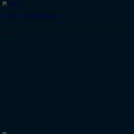
LỆNH SR – SET/RESET (flip-flop)
Lệnh SR. Sử dụng lệnh "Set / Reset flip-flop" để thiết lập hoặc
đặt lại [...]