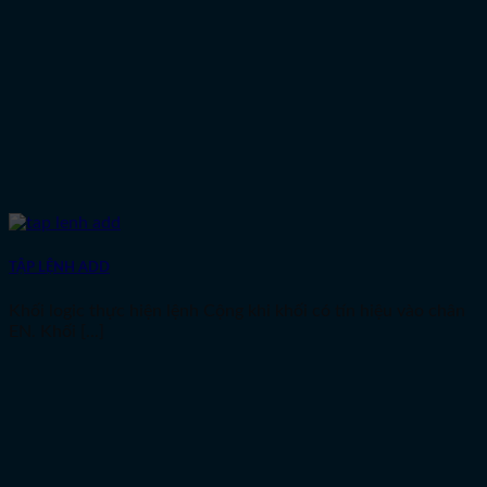
TẬP LỆNH ADD
Khối logic thực hiện lệnh Cộng khi khối có tín hiệu vào chân
EN. Khối [...]