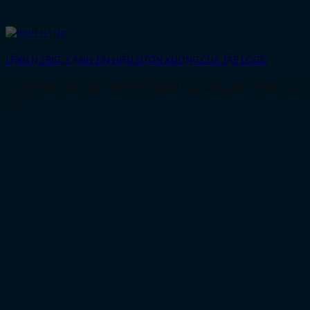
LỆNH N TRIG : CẠNH TÍN HIỆU SƯỜN XUỐNG CỦA TẬP LOGIC
Có thể hiểu đơn giản lệnh N_Trig để truy vấn cạnh tín hiệu âm
từ [...]