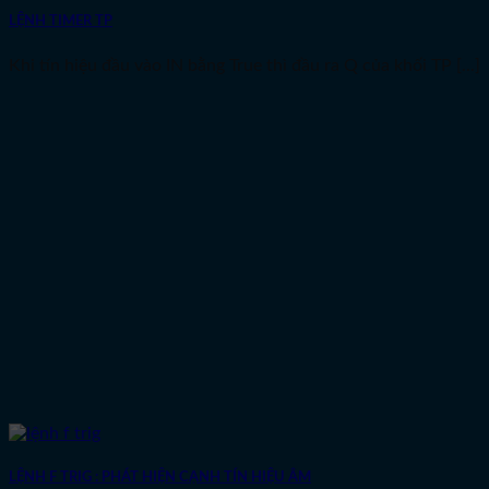
LỆNH TIMER TP
Khi tín hiệu đầu vào IN bằng True thì đầu ra Q của khối TP [...]
LỆNH F TRIG : PHÁT HIỆN CẠNH TÍN HIỆU ÂM