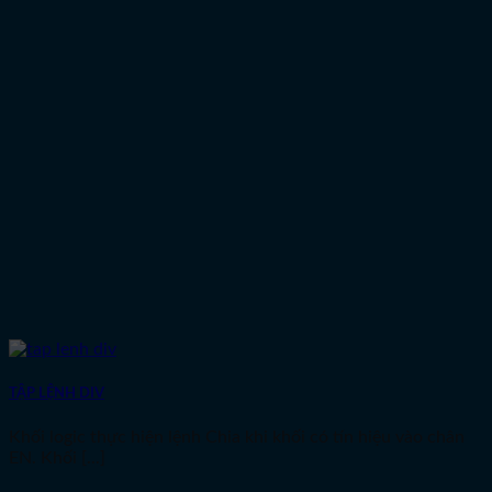
TẬP LỆNH DIV
Khối logic thực hiện lệnh Chia khi khối có tín hiệu vào chân
EN. Khối [...]