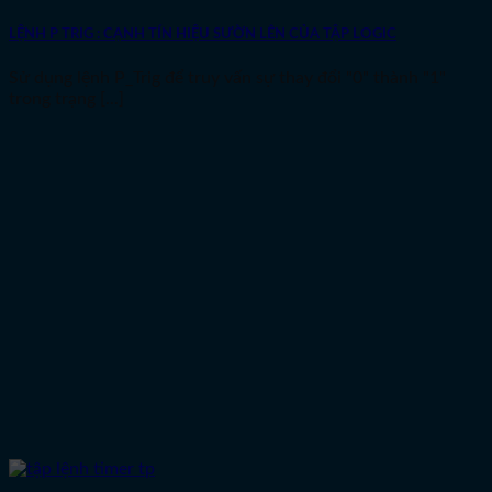
LỆNH P TRIG : CẠNH TÍN HIỆU SƯỜN LÊN CỦA TẬP LOGIC
Sử dụng lệnh P_Trig để truy vấn sự thay đổi "0" thành "1"
trong trạng [...]