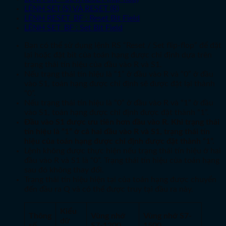
LỆNH SET (S) VÀ RESET (R)
LỆNH RESET_BF : Reset Bit Field
LỆNH SET_BF : Set Bit Field
Bạn có thể sử dụng lệnh RS “Reset / Set flip-flop” để đặt
lại hoặc đặt bit của toán hạng được chỉ định dựa trên
trạng thái tín hiệu của đầu vào R và S1.
Nếu trạng thái tín hiệu là “1” ở đầu vào R và “0” ở đầu
vào S1, toán hạng được chỉ định sẽ được đặt lại thành
“0”.
Nếu trạng thái tín hiệu là “0” ở đầu vào R và “1” ở đầu
vào S1, toán hạng được chỉ định được đặt thành “1”.
Đầu vào S1 được ưu tiên hơn đầu vào R. Khi trạng thái
tín hiệu là “1” ở cả hai đầu vào R và S1, trạng thái tín
hiệu của toán hạng được chỉ định được đặt thành “1”.
Lệnh không được thực hiện nếu trạng thái tín hiệu ở hai
đầu vào R và S1 là “0”. Trạng thái tín hiệu của toán hạng
sau đó không thay đổi.
Trạng thái tín hiệu hiện tại của toán hạng được chuyển
đến đầu ra Q và có thể được truy tại đầu ra này.
Kiểu
Thông
Vùng nhớ
Vùng nhớ S7-
dữ
số
S7-1200
1500