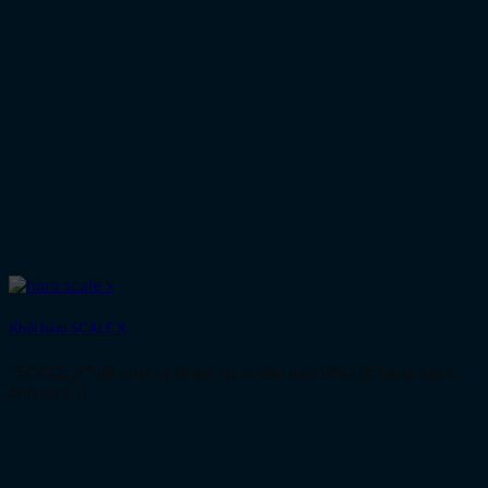
Khối hàm SCALE X
"SCALE_X" để chia tỷ lệ giá trị ở đầu vào VALUE bằng cách
ánh xạ [...]