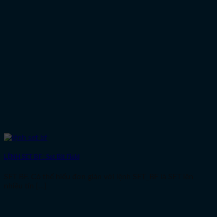
LỆNH SET BF : Set Bit Field
SET BF. Có thể hiểu đơn giản với lệnh SET_BF là SET lên
nhiều tín [...]