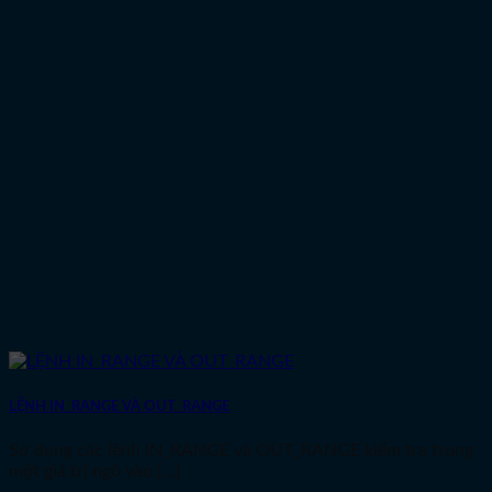
LỆNH IN_RANGE VÀ OUT_RANGE
Sử dụng các lệnh IN_RANGE và OUT_RANGE kiểm tra trong
một giá trị ngõ vào [...]