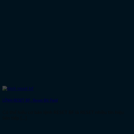
LỆNH RESET BF : Reset Bit Field
Có thể hiểu cơ bản lệnh RESET BF là RESET nhiều tín hiệu
liên tiếp [...]