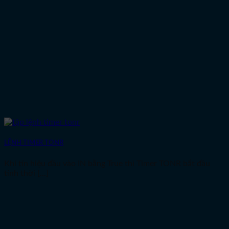
LỆNH TIMER TONR
Khi tín hiệu đầu vào IN bằng True thì Timer TONR bắt đầu
tính thời [...]