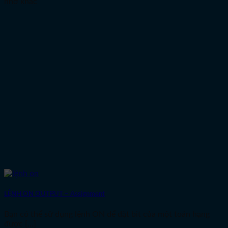
nhớ khác
LỆNH ON OUTPUT – Assignment
Bạn có thể sử dụng lệnh ON để đặt bit của một toán hạng
được [...]