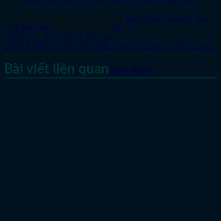
LIBCODE – SOLUTION FOR FUTURE – LIBCODE
Mục nhập này đã được đăng trong
Blog Posts Training
,
Tập
Lệnh Bit Logic
và được gắn thẻ
lệnh rs
.
LỆNH SR – SET/RESET (flip-flop)
LỆNH P TRIG : CẠNH TÍN HIỆU SƯỜN LÊN CỦA TẬP LOGIC
Bài viết liên quan
Xem thêm...