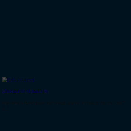
LỆNH SET (S) VÀ RESET (R)
Khi lệnh S (Set) được kích hoạt, giá trị dữ liệu ở địa chỉ OUT
[...]