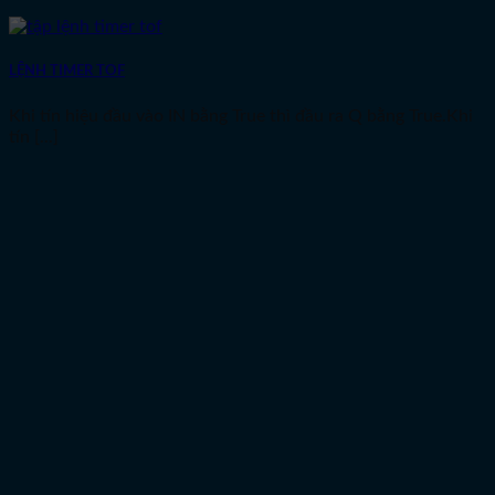
LỆNH TIMER TOF
Khi tín hiệu đầu vào IN bằng True thì đầu ra Q bằng True.Khi
tín [...]