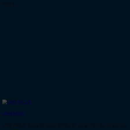
thỏa [...]
LỆNH MOVE
Lệnh MOVE dùng để copy dữ liệu từ vùng nhớ này sang vùng