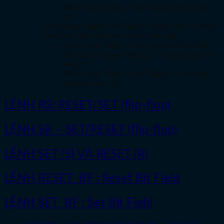
Toán hạng “TagIn_2” có trạng thái tín hiệu
“0”.
Toán hạng “TagRS” và “TagOut” được đặt khi một
trong các điều kiện sau được đáp ứng:
Toán hạng “TagIn_1” có trạng thái tín hiệu
“0” và toán hạng “TagIn_2” có trạng thái tín
hiệu “1”.
Toán hạng “TagIn_1” và “TagIn_2” có trạng
thái tín hiệu “1”.
LỆNH RS: RESET/SET (flip-flop)
LỆNH SR – SET/RESET (flip-flop)
LỆNH SET (S) VÀ RESET (R)
LỆNH RESET_BF : Reset Bit Field
LỆNH SET_BF : Set Bit Field