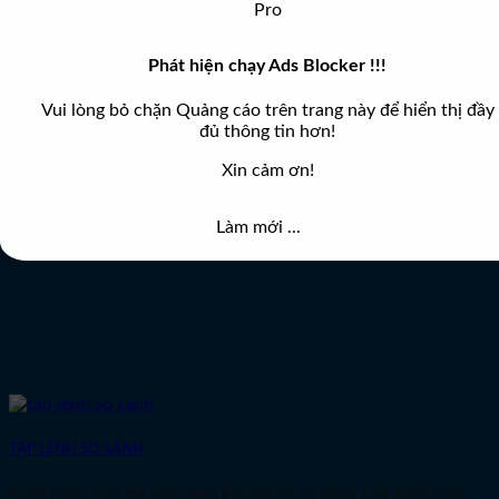
Khối logic thực hiện lệnh Nhân khi khối có tín hiệu vào chân
EN. Khối [...]
Phát hiện chạy Ads Blocker !!!
Vui lòng bỏ chặn Quảng cáo trên trang này để hiển thị đầy
đủ thông tin hơn!
Xin cảm ơn!
Làm mới ...
TẬP LỆNH SO SÁNH
Khối logic cho tín hiệu qua khi giá trị so sánh của khối logic