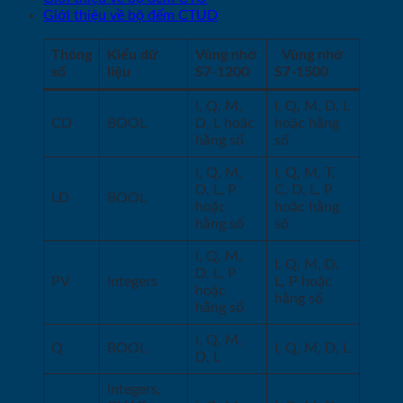
Giới thiệu về bộ đếm CTUD
Thông
Kiểu dữ
Vùng nhớ
Vùng nhớ
số
liệu
S7-1200
S7-1500
I, Q, M,
I, Q, M, D, L
CD
BOOL
D, L hoặc
hoặc hằng
hằng số
số
I, Q, M,
I, Q, M, T,
D, L, P
C, D, L, P
LD
BOOL
hoặc
hoặc hằng
hằng số
số
I, Q, M,
I, Q, M, D,
D, L, P
PV
Integers
L, P hoặc
hoặc
hằng số
hằng số
I, Q, M,
Q
BOOL
I, Q, M, D, L
D, L
Integers,