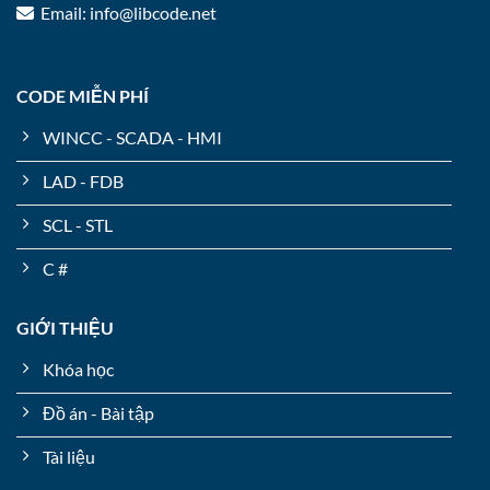
Email: info@libcode.net
CODE MIỄN PHÍ
WINCC - SCADA - HMI
LAD - FDB
SCL - STL
C #
GIỚI THIỆU
Khóa học
Đồ án - Bài tập
Tài liệu