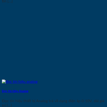
tín [...]
Đọc tín hiệu Analog
Đọc tín hiệu thiết bị Analog trả về dạng điện áp 0-10V, dải giá
trị [...]