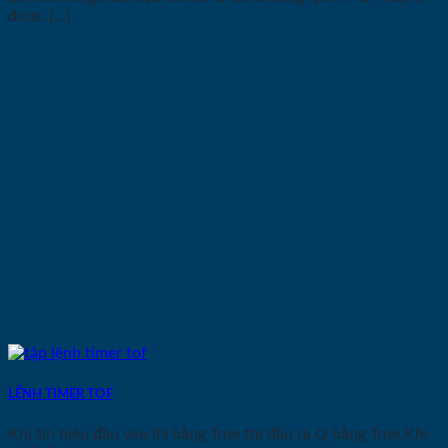
được [...]
LỆNH TIMER TOF
Khi tín hiệu đầu vào IN bằng True thì đầu ra Q bằng True.Khi