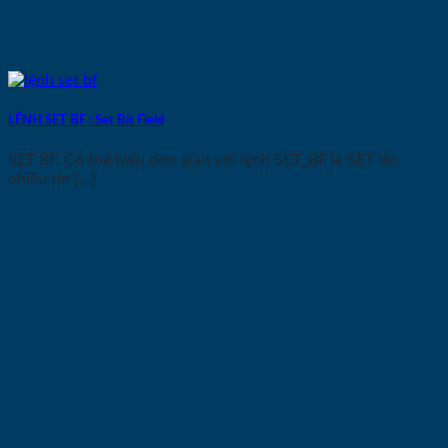
LỆNH SET BF : Set Bit Field
SET BF. Có thể hiểu đơn giản với lệnh SET_BF là SET lên
nhiều tín [...]