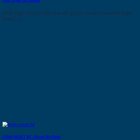
TẬP LỆNH SO SÁNH
Khối logic cho tín hiệu qua khi giá trị so sánh của khối logic
thỏa [...]
LỆNH RESET BF : Reset Bit Field