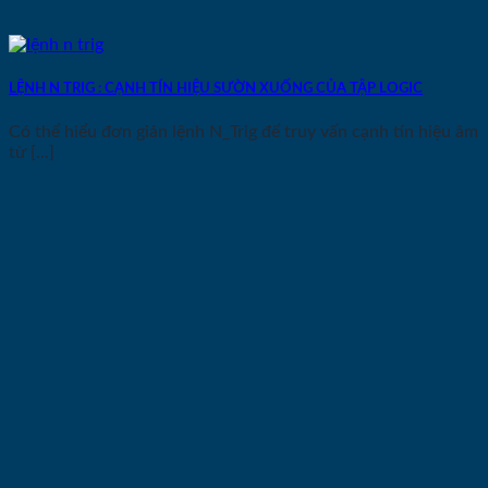
LỆNH N TRIG : CẠNH TÍN HIỆU SƯỜN XUỐNG CỦA TẬP LOGIC
Có thể hiểu đơn giản lệnh N_Trig để truy vấn cạnh tín hiệu âm
từ [...]