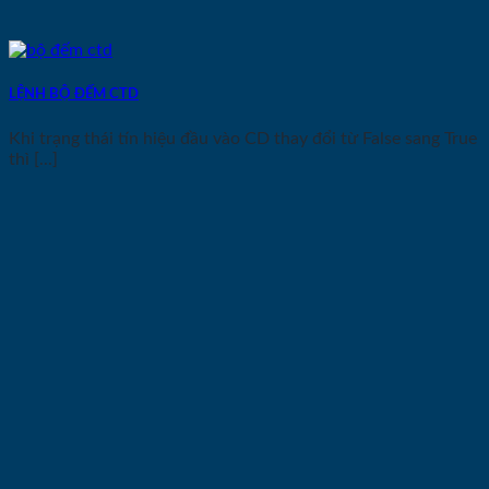
LỆNH BỘ ĐẾM CTD
Khi trạng thái tín hiệu đầu vào CD thay đổi từ False sang True
thì [...]