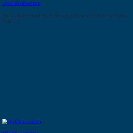
LỆNH BỘ ĐẾM CTUD
Khi trạng thái tín hiệu ở đầu vào CU thay đổi từ False thành
True [...]