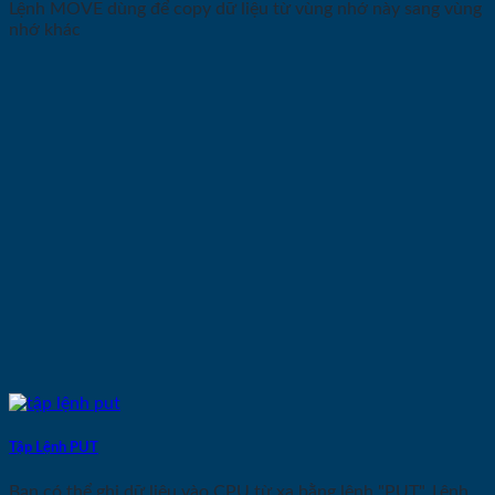
Lệnh MOVE dùng để copy dữ liệu từ vùng nhớ này sang vùng
nhớ khác
Tập Lệnh PUT
Bạn có thể ghi dữ liệu vào CPU từ xa bằng lệnh "PUT". Lệnh