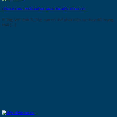
LỆNH R TRIG : PHÁT HIỆN CẠNH TÍN HIỆU TÍCH CỰC
R Trig. Với lệnh R_Trig, bạn có thể phát hiện sự thay đổi trạng
thái [...]