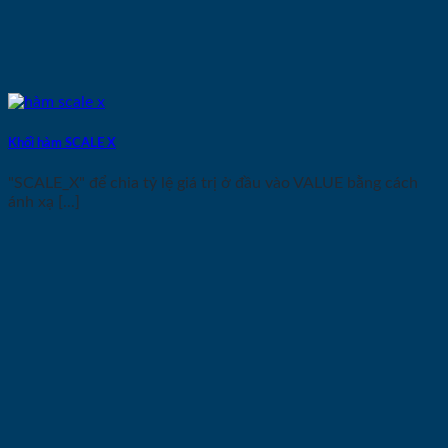
Khối hàm SCALE X
"SCALE_X" để chia tỷ lệ giá trị ở đầu vào VALUE bằng cách
ánh xạ [...]