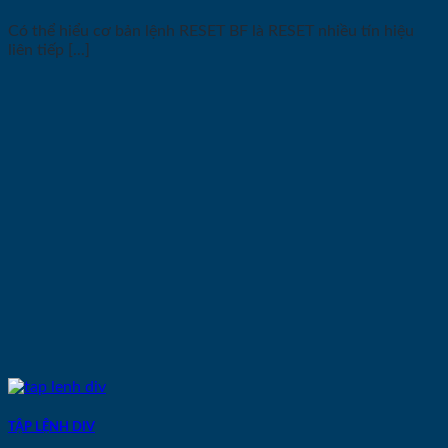
Có thể hiểu cơ bản lệnh RESET BF là RESET nhiều tín hiệu
liên tiếp [...]
TẬP LỆNH DIV