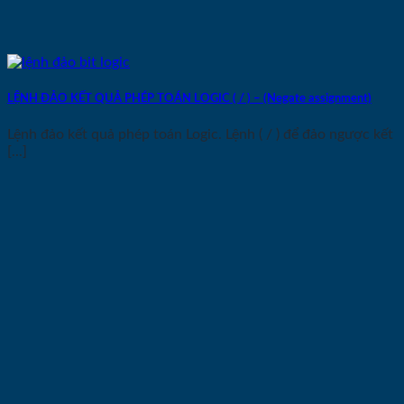
LỆNH ĐẢO KẾT QUẢ PHÉP TOÁN LOGIC ( / ) – (Negate assignment)
Lệnh đảo kết quả phép toán Logic. Lệnh ( / ) để đảo ngược kết
[...]