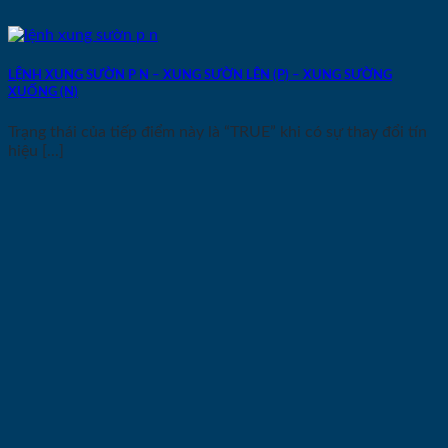
LỆNH XUNG SƯỜN P N – XUNG SƯỜN LÊN (P) – XUNG SƯỜNG
XUỐNG (N)
Trạng thái của tiếp điểm này là “TRUE” khi có sự thay đổi tín
hiệu [...]