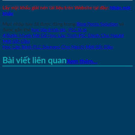
Lấy mật khẩu giải nén tài liệu trên Website tại đây:
Nhận mật
khẩu
Mục nhập này đã được đăng trong
Blog Posts Solution
và
được gắn thẻ
học lập trình plc
,
PLC là gì
.
4 Bước Mạnh Mẽ Để Học Lập Trình PLC Dành Cho Người
Mới Bắt Đầu
Học Lập Trình PLC Siemens Cho Người Mới Bắt Đầu
Bài viết liên quan
Xem thêm...