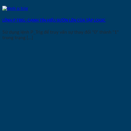
LỆNH P TRIG : CẠNH TÍN HIỆU SƯỜN LÊN CỦA TẬP LOGIC
Sử dụng lệnh P_Trig để truy vấn sự thay đổi "0" thành "1"
trong trạng [...]