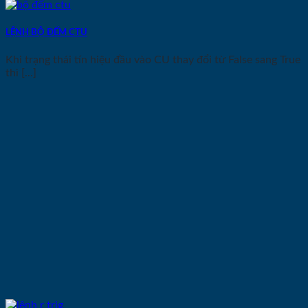
LỆNH BỘ ĐẾM CTU
Khi trạng thái tín hiệu đầu vào CU thay đổi từ False sang True
thì [...]