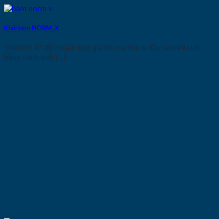
Khối hàm NORM_X
"NORM_X" để chuẩn hóa giá trị của thẻ ở đầu vào VALUE
bằng cách ánh [...]