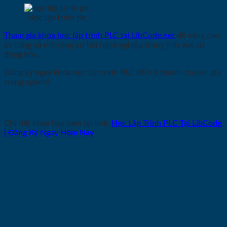
Học lập trình plc
Tham gia khóa học lập trình PLC tại LibCode.net
để nâng cao
kỹ năng và mở rộng cơ hội nghề nghiệp trong lĩnh vực tự
động hóa.
Đăng ký ngay khóa học lập trình PLC để trở thành chuyên gia
trong ngành!
Chi tiết khóa học xem tại link:
Học Lập Trình PLC Tại LibCode
| Đăng Ký Ngay Hôm Nay