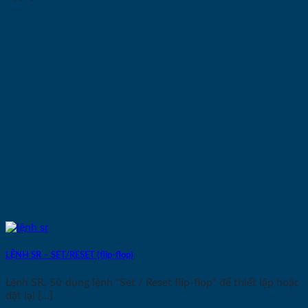
LỆNH SR – SET/RESET (flip-flop)
Lệnh SR. Sử dụng lệnh "Set / Reset flip-flop" để thiết lập hoặc
đặt lại [...]