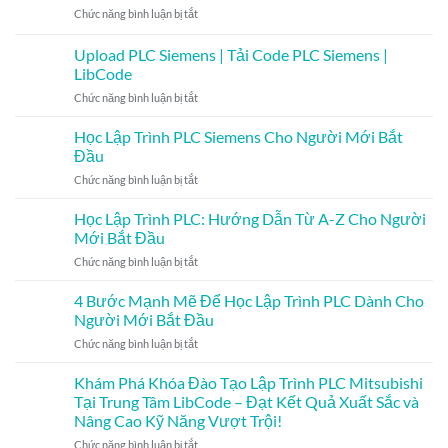
PLC
ở
Chức năng bình luận bị tắt
là
MQTT
gì?
là
Upload PLC Siemens | Tải Code PLC Siemens |
Công
gì?
việc
LibCode
–
và
ở
Chức năng bình luận bị tắt
Giải
mức
Upload
thích
lương
PLC
về
Học Lập Trình PLC Siemens Cho Người Mới Bắt
của
Siemens
giao
Đầu
các
|
thức
kỹ
ở
Chức năng bình luận bị tắt
Tải
MQTT
sư
Học
Code
PLC
Lập
Học Lập Trình PLC: Hướng Dẫn Từ A-Z Cho Người
PLC
Trình
Siemens
Mới Bắt Đầu
PLC
|
ở
Chức năng bình luận bị tắt
Siemens
LibCode
Học
Cho
Lập
4 Bước Mạnh Mẽ Để Học Lập Trình PLC Dành Cho
Người
Trình
Mới
Người Mới Bắt Đầu
PLC:
Bắt
ở
Chức năng bình luận bị tắt
Hướng
Đầu
4
Dẫn
Bước
Khám Phá Khóa Đào Tạo Lập Trình PLC Mitsubishi
Từ
Mạnh
A-
Tại Trung Tâm LibCode – Đạt Kết Quả Xuất Sắc và
Mẽ
Z
Nâng Cao Kỹ Năng Vượt Trội!
Để
Cho
ở
Chức năng bình luận bị tắt
Học
Người