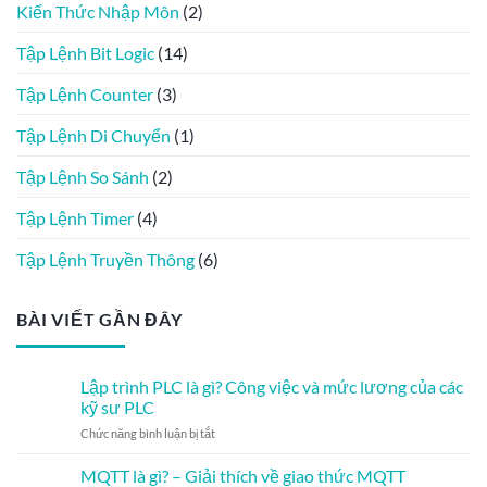
Kiến Thức Nhập Môn
(2)
Tập Lệnh Bit Logic
(14)
Tập Lệnh Counter
(3)
Tập Lệnh Di Chuyển
(1)
Tập Lệnh So Sánh
(2)
Tập Lệnh Timer
(4)
Tập Lệnh Truyền Thông
(6)
BÀI VIẾT GẦN ĐÂY
Lập trình PLC là gì? Công việc và mức lương của các
kỹ sư PLC
ở
Chức năng bình luận bị tắt
Lập
trình
MQTT là gì? – Giải thích về giao thức MQTT