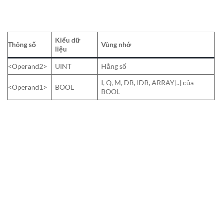
Kiểu dữ
Thông số
Vùng nhớ
liệu
<Operand2>
UINT
Hằng số
I, Q, M, DB, IDB, ARRAY[..] của
<Operand1>
BOOL
BOOL