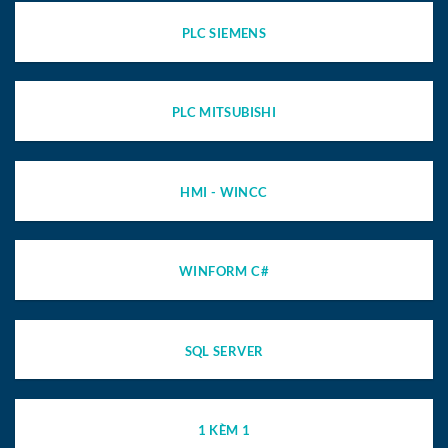
PLC SIEMENS
PLC MITSUBISHI
HMI - WINCC
WINFORM C#
SQL SERVER
1 KÈM 1