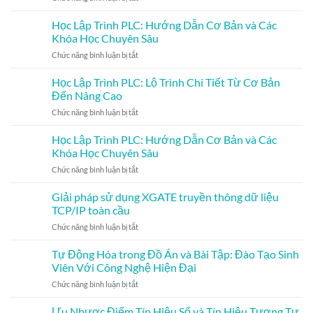
Khám
Lập
Mới
Phá
Trình
Học Lập Trình PLC: Hướng Dẫn Cơ Bản và Các
Bắt
Khóa
PLC
Đầu
Khóa Học Chuyên Sâu
Đào
Dành
ở
Chức năng bình luận bị tắt
Tạo
Cho
Học
Lập
Người
Lập
Học Lập Trình PLC: Lộ Trình Chi Tiết Từ Cơ Bản
Trình
Mới
Trình
PLC
Bắt
Đến Nâng Cao
PLC:
Mitsubishi
Đầu
ở
Chức năng bình luận bị tắt
Hướng
Tại
Học
Dẫn
Trung
Lập
Học Lập Trình PLC: Hướng Dẫn Cơ Bản và Các
Cơ
Tâm
Trình
Bản
Khóa Học Chuyên Sâu
LibCode
PLC:
và
–
ở
Chức năng bình luận bị tắt
Lộ
Các
Đạt
Học
Trình
Khóa
Kết
Lập
Giải pháp sử dụng XGATE truyền thông dữ liệu
Chi
Học
Quả
Trình
Tiết
TCP/IP toàn cầu
Chuyên
Xuất
PLC:
Từ
Sâu
Sắc
ở
Chức năng bình luận bị tắt
Hướng
Cơ
và
Giải
Dẫn
Bản
Nâng
pháp
Tự Động Hóa trong Đồ Án và Bài Tập: Đào Tạo Sinh
Cơ
Đến
Cao
sử
Bản
Viên Với Công Nghệ Hiện Đại
Nâng
Kỹ
dụng
và
Cao
Năng
ở
Chức năng bình luận bị tắt
XGATE
Các
Vượt
Tự
truyền
Khóa
Trội!
Động
Ưu Nhược Điểm Tín Hiệu Số và Tín Hiệu Tương Tự
thông
Học