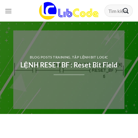
Chuyển
Tìm
đến
kiếm:
nội
dung
BLOG POSTS TRAINING
,
TẬP LỆNH BIT LOGIC
LỆNH RESET BF : Reset Bit Field