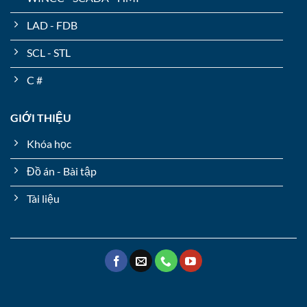
LAD - FDB
SCL - STL
C #
GIỚI THIỆU
Khóa học
Đồ án - Bài tập
Tài liệu