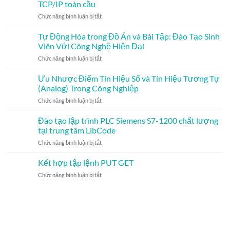
Tiết
TCP/IP toàn cầu
Chuyên
Xuất
PLC:
Từ
Sâu
Sắc
ở
Chức năng bình luận bị tắt
Hướng
Cơ
và
Giải
Dẫn
Bản
Nâng
pháp
Tự Động Hóa trong Đồ Án và Bài Tập: Đào Tạo Sinh
Cơ
Đến
Cao
sử
Bản
Viên Với Công Nghệ Hiện Đại
Nâng
Kỹ
dụng
và
Cao
Năng
ở
Chức năng bình luận bị tắt
XGATE
Các
Vượt
Tự
truyền
Khóa
Trội!
Động
Ưu Nhược Điểm Tín Hiệu Số và Tín Hiệu Tương Tự
thông
Học
Hóa
dữ
(Analog) Trong Công Nghiệp
Chuyên
trong
liệu
Sâu
ở
Chức năng bình luận bị tắt
Đồ
TCP/IP
Ưu
Án
toàn
Nhược
Đào tạo lập trình PLC Siemens S7-1200 chất lượng
và
cầu
Điểm
Bài
tại trung tâm LibCode
Tín
Tập:
ở
Chức năng bình luận bị tắt
Hiệu
Đào
Đào
Số
Tạo
tạo
Kết hợp tập lệnh PUT GET
và
Sinh
lập
Tín
Viên
ở
Chức năng bình luận bị tắt
trình
Hiệu
Với
Kết
PLC
Tương
Công
hợp
Siemens
Tự
Nghệ
tập
S7-
(Analog)
Hiện
lệnh
1200
Trong
Đại
PUT
chất
Công
GET
lượng