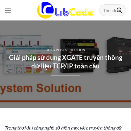
Chuyển
Tìm
đến
kiếm:
nội
dung
BLOG POSTS SOLUTION
Giải pháp sử dụng XGATE truyền thông
dữ liệu TCP/IP toàn cầu
Trong thời đại công nghệ số hiện nay, việc truyền thông dữ