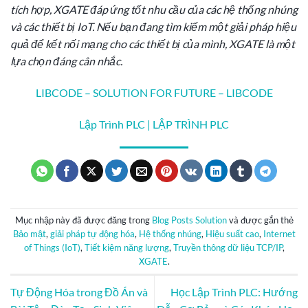
tích hợp, XGATE đáp ứng tốt nhu cầu của các hệ thống nhúng
và các thiết bị IoT. Nếu bạn đang tìm kiếm một giải pháp hiệu
quả để kết nối mạng cho các thiết bị của mình, XGATE là một
lựa chọn đáng cân nhắc.
LIBCODE – SOLUTION FOR FUTURE – LIBCODE
Lập Trình PLC | LẬP TRÌNH PLC
Mục nhập này đã được đăng trong
Blog Posts Solution
và được gắn thẻ
Bảo mật
,
giải pháp tự động hóa
,
Hệ thống nhúng
,
Hiệu suất cao
,
Internet
of Things (IoT)
,
Tiết kiệm năng lượng
,
Truyền thông dữ liệu TCP/IP
,
XGATE
.
Tự Động Hóa trong Đồ Án và
Học Lập Trình PLC: Hướng