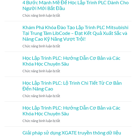
Lập
4 Bước Mạnh Mẽ Để Học Lập Trình PLC Dành Cho
Người
Trình
Mới
Người Mới Bắt Đầu
PLC:
Bắt
ở
Chức năng bình luận bị tắt
Hướng
Đầu
4
Dẫn
Bước
Khám Phá Khóa Đào Tạo Lập Trình PLC Mitsubishi
Từ
Mạnh
A-
Tại Trung Tâm LibCode – Đạt Kết Quả Xuất Sắc và
Mẽ
Z
Nâng Cao Kỹ Năng Vượt Trội!
Để
Cho
ở
Chức năng bình luận bị tắt
Học
Người
Khám
Lập
Mới
Phá
Trình
Học Lập Trình PLC: Hướng Dẫn Cơ Bản và Các
Bắt
Khóa
PLC
Đầu
Khóa Học Chuyên Sâu
Đào
Dành
ở
Chức năng bình luận bị tắt
Tạo
Cho
Học
Lập
Người
Lập
Học Lập Trình PLC: Lộ Trình Chi Tiết Từ Cơ Bản
Trình
Mới
Trình
PLC
Bắt
Đến Nâng Cao
PLC:
Mitsubishi
Đầu
ở
Chức năng bình luận bị tắt
Hướng
Tại
Học
Dẫn
Trung
Lập
Học Lập Trình PLC: Hướng Dẫn Cơ Bản và Các
Cơ
Tâm
Trình
Bản
Khóa Học Chuyên Sâu
LibCode
PLC:
và
–
ở
Chức năng bình luận bị tắt
Lộ
Các
Đạt
Học
Trình
Khóa
Kết
Lập
Giải pháp sử dụng XGATE truyền thông dữ liệu
Chi
Học
Quả
Trình