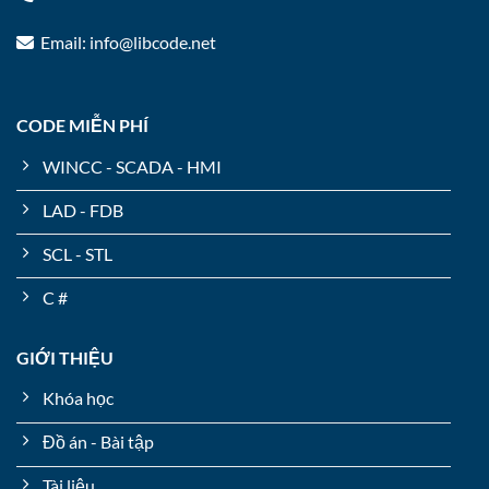
Email: info@libcode.net
CODE MIỄN PHÍ
WINCC - SCADA - HMI
LAD - FDB
SCL - STL
C #
GIỚI THIỆU
Khóa học
Đồ án - Bài tập
Tài liệu