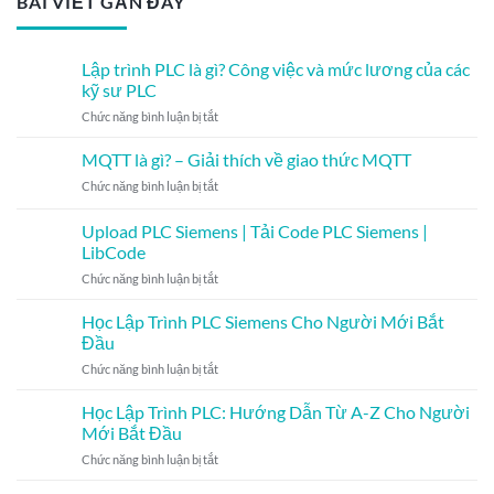
BÀI VIẾT GẦN ĐÂY
Lập trình PLC là gì? Công việc và mức lương của các
kỹ sư PLC
ở
Chức năng bình luận bị tắt
Lập
trình
MQTT là gì? – Giải thích về giao thức MQTT
PLC
ở
Chức năng bình luận bị tắt
là
MQTT
gì?
là
Upload PLC Siemens | Tải Code PLC Siemens |
Công
gì?
việc
LibCode
–
và
ở
Chức năng bình luận bị tắt
Giải
mức
Upload
thích
lương
PLC
về
Học Lập Trình PLC Siemens Cho Người Mới Bắt
của
Siemens
giao
Đầu
các
|
thức
kỹ
ở
Chức năng bình luận bị tắt
Tải
MQTT
sư
Học
Code
PLC
Lập
Học Lập Trình PLC: Hướng Dẫn Từ A-Z Cho Người
PLC
Trình
Siemens
Mới Bắt Đầu
PLC
|
ở
Chức năng bình luận bị tắt
Siemens
LibCode
Học
Cho