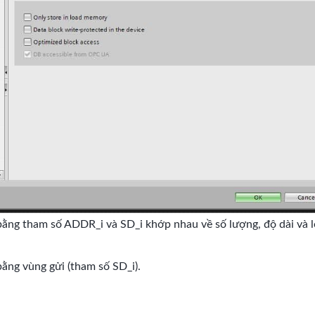
ằng tham số ADDR_i và SD_i khớp nhau về số lượng, độ dài và l
ằng vùng gửi (tham số SD_i).