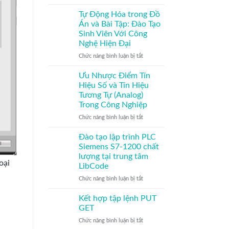
Cao
Giải
Cơ
pháp
Bản
Tự Động Hóa trong Đồ
sử
và
Án và Bài Tập: Đào Tạo
dụng
Các
Sinh Viên Với Công
XGATE
Khóa
Nghệ Hiện Đại
truyền
Học
thông
Chuyên
ở
Chức năng bình luận bị tắt
dữ
Sâu
Tự
liệu
Động
Ưu Nhược Điểm Tín
TCP/IP
Hóa
Hiệu Số và Tín Hiệu
toàn
trong
Tương Tự (Analog)
cầu
Đồ
Trong Công Nghiệp
Án
và
ở
Chức năng bình luận bị tắt
Bài
Ưu
Tập:
Nhược
Đào tạo lập trình PLC
Đào
Điểm
Siemens S7-1200 chất
Tạo
Tín
lượng tại trung tâm
Sinh
Hiệu
oại
LibCode
Viên
Số
Với
và
ở
Chức năng bình luận bị tắt
Công
Tín
Đào
Nghệ
Hiệu
tạo
Kết hợp tập lệnh PUT
Hiện
Tương
lập
GET
Đại
Tự
trình
ở
Chức năng bình luận bị tắt
(Analog)
PLC
Kết