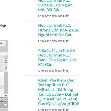
Học Lập Trình PLC
Siemens
thức
PLC
Siemens Cho Người
|
MQTT
Mới Bắt Đầu
Tải
ở
Chức năng bình luận bị tắt
Code
Học
PLC
Lập
Siemens
Học Lập Trình PLC:
tính
Trình
|
Hướng Dẫn Từ A-Z Cho
PLC
LibCode
Người Mới Bắt Đầu
Siemens
ở
Chức năng bình luận bị tắt
Cho
Học
Người
Lập
Mới
4 Bước Mạnh Mẽ Để
Trình
Bắt
Học Lập Trình PLC
PLC:
Đầu
Dành Cho Người Mới
Hướng
Bắt Đầu
Dẫn
Từ
ở
Chức năng bình luận bị tắt
A-
4
Z
Bước
Khám Phá Khóa Đào
Cho
Mạnh
Tạo Lập Trình PLC
Người
Mẽ
Mitsubishi Tại Trung
Mới
Để
Tâm LibCode – Đạt Kết
Bắt
Học
Quả Xuất Sắc và Nâng
Đầu
Lập
Cao Kỹ Năng Vượt Trội!
Trình
PLC
ở
Chức năng bình luận bị tắt