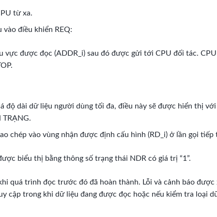
CPU từ xa.
u vào điều khiển REQ:
hu vực được đọc (ADDR_i) sau đó được gửi tới CPU đối tác. CPU
TOP.
á độ dài dữ liệu người dùng tối đa, điều này sẽ được hiển thị vớ
NH TRẠNG.
ao chép vào vùng nhận được định cấu hình (RD_i) ở lần gọi tiếp 
ợc biểu thị bằng thông số trạng thái NDR có giá trị “1”.
 khi quá trình đọc trước đó đã hoàn thành. Lỗi và cảnh báo được
 cập trong khi dữ liệu đang được đọc hoặc nếu kiểm tra loại dữ