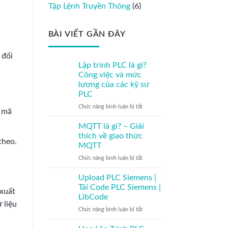
Tập Lệnh Truyền Thông
(6)
BÀI VIẾT GẦN ĐÂY
 đối
Lập trình PLC là gì?
Công việc và mức
lương của các kỹ sư
PLC
ở
Chức năng bình luận bị tắt
i mã
Lập
trình
MQTT là gì? – Giải
PLC
thích về giao thức
theo.
là
MQTT
gì?
ở
Chức năng bình luận bị tắt
Công
MQTT
việc
là
và
Upload PLC Siemens |
gì?
mức
Tải Code PLC Siemens |
 xuất
–
lương
LibCode
Giải
của
 liệu
ở
Chức năng bình luận bị tắt
thích
các
Upload
về
kỹ
PLC
giao
sư