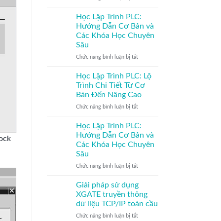
Dành
Khám
Cho
Phá
Học Lập Trình PLC:
Người
Khóa
Hướng Dẫn Cơ Bản và
Mới
Đào
Các Khóa Học Chuyên
Bắt
Tạo
Sâu
Đầu
Lập
Trình
ở
Chức năng bình luận bị tắt
PLC
Học
Mitsubishi
Lập
Học Lập Trình PLC: Lộ
Tại
Trình
Trình Chi Tiết Từ Cơ
Trung
PLC:
Bản Đến Nâng Cao
Tâm
Hướng
LibCode
ở
Chức năng bình luận bị tắt
Dẫn
–
Học
Cơ
Đạt
Lập
Bản
Học Lập Trình PLC:
Kết
Trình
và
Hướng Dẫn Cơ Bản và
lock
Quả
PLC:
Các
Các Khóa Học Chuyên
Xuất
Lộ
Khóa
Sâu
Sắc
Trình
Học
và
Chi
Chuyên
ở
Chức năng bình luận bị tắt
Nâng
Tiết
Sâu
Học
Cao
Từ
Lập
Giải pháp sử dụng
Kỹ
Cơ
Trình
XGATE truyền thông
Năng
Bản
PLC:
dữ liệu TCP/IP toàn cầu
Vượt
Đến
Hướng
Trội!
Nâng
ở
Chức năng bình luận bị tắt
Dẫn