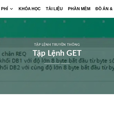
 PHÍ
KHÓA HỌC
TÀI LIỆU
PHẦN MỀM
ĐỒ ÁN &
TẬP LỆNH TRUYỀN THÔNG
Tập Lệnh GET