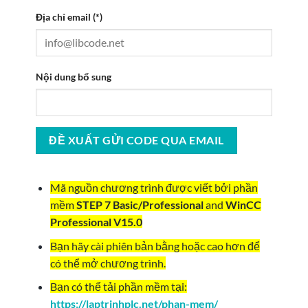
Địa chỉ email (*)
Nội dung bổ sung
Mã nguồn chương trình được viết bởi phần
mềm
STEP 7 Basic/Professional
and
WinCC
Professional V15.0
Bạn hãy cài phiên bản bằng hoặc cao hơn để
có thể mở chương trình.
Bạn có thể tải phần mềm tại:
https://laptrinhplc.net/phan-mem/