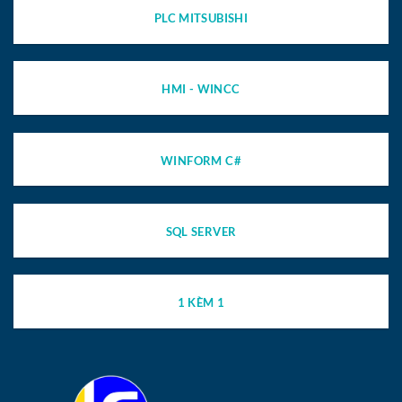
PLC MITSUBISHI
HMI - WINCC
WINFORM C#
SQL SERVER
1 KÈM 1