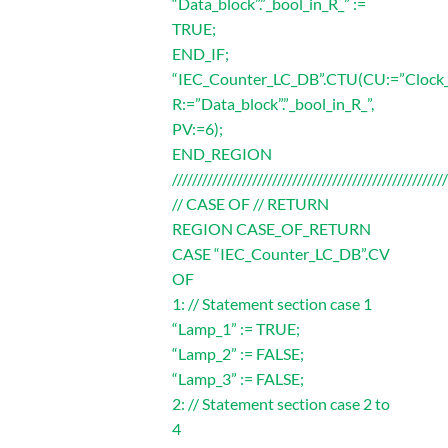
“Data_block”.”_bool_in_R_” :=
TRUE;
END_IF;
“IEC_Counter_LC_DB”.CTU(CU:=”Clock_
R:=”Data_block”.”_bool_in_R_”,
PV:=6);
END_REGION
///////////////////////////////////////////////////////
// CASE OF // RETURN
REGION CASE_OF_RETURN
CASE “IEC_Counter_LC_DB”.CV
OF
1: // Statement section case 1
“Lamp_1” := TRUE;
“Lamp_2” := FALSE;
“Lamp_3” := FALSE;
2: // Statement section case 2 to
4