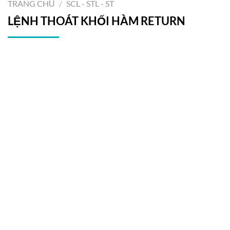
TRANG CHỦ
/
SCL - STL - ST
LỆNH THOÁT KHỐI HÀM RETURN