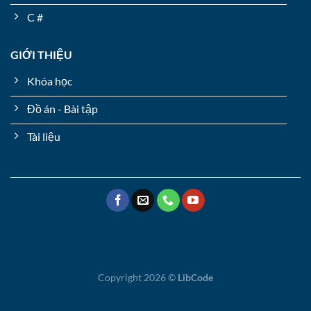
C #
GIỚI THIỆU
Khóa học
Đồ án - Bài tập
Tài liệu
Copyright 2026 ©
LibCode