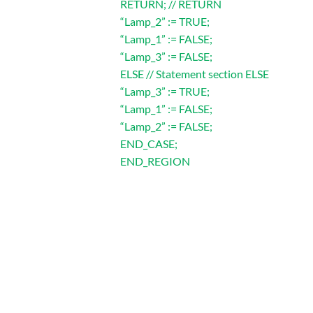
RETURN; // RETURN
“Lamp_2” := TRUE;
“Lamp_1” := FALSE;
“Lamp_3” := FALSE;
ELSE // Statement section ELSE
“Lamp_3” := TRUE;
“Lamp_1” := FALSE;
“Lamp_2” := FALSE;
END_CASE;
END_REGION