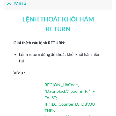
Mô tả
LỆNH THOÁT KHỐI HÀM
RETURN
Giải thích câu lệnh RETURN:
Lệnh return dùng để thoát khỏi khối hàm hiện
tại.
Ví dụ :
REGION _LibCode_
“Data_block”.”_bool_in_R_” :=
FALSE;
IF “IEC_Counter_LC_DB”.QU
THEN